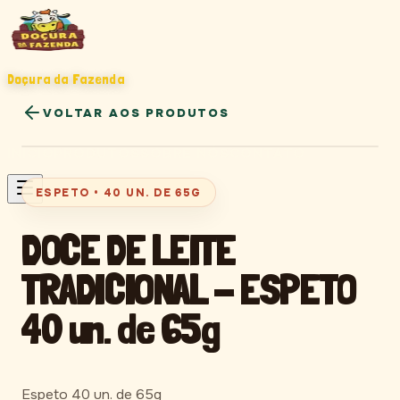
Doçura da Fazenda
Cambuí • MG
VOLTAR AOS PRODUTOS
INÍCIO
PRODUTOS
SOBRE NÓS
CONTATO
ESPETO
40 un. de 65g
ESPETO
•
40 UN. DE 65G
DOCE DE LEITE
TRADICIONAL - ESPETO
40 un. de 65g
Espeto 40 un. de 65g