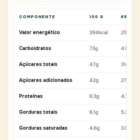
COMPONENTE
100 G
65G
Valor energético
394kcal
256kcal
Carboidratos
73g
47g
Açúcares totais
47g
31g
Açúcares adicionados
42g
27g
Proteínas
6,3g
4,1g
Gorduras totais
8,1g
5,3g
Gorduras saturadas
4,6g
3,0g