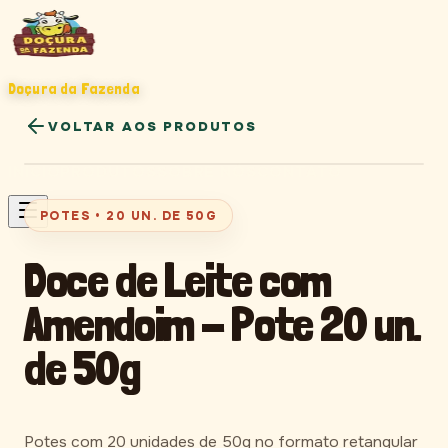
Doçura da Fazenda
Cambuí • MG
VOLTAR AOS PRODUTOS
INÍCIO
PRODUTOS
SOBRE NÓS
CONTATO
POTES
20 un. de 50g
POTES
•
20 UN. DE 50G
Doce de Leite com
Amendoim - Pote 20 un.
de 50g
Potes com 20 unidades de 50g no formato retangular