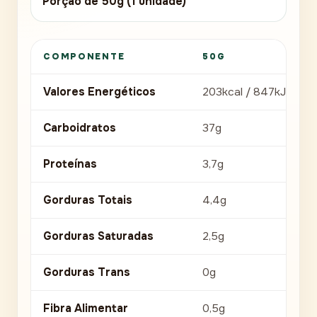
Porção de 50g (1 unidade)
COMPONENTE
50G
Valores Energéticos
203kcal / 847kJ
Carboidratos
37g
Proteínas
3,7g
Gorduras Totais
4,4g
Gorduras Saturadas
2,5g
Gorduras Trans
0g
Fibra Alimentar
0,5g